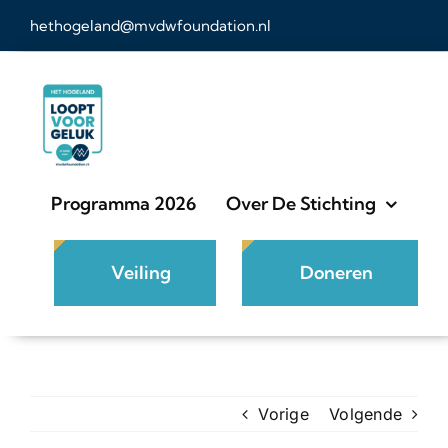
Ga
hethogeland@mvdwfoundation.nl
naar
inhoud
Programma 2026
Over De Stichting
Veiling
Doneren
Vorige
Volgende