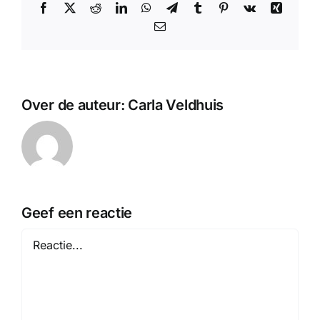
Facebook
X
Reddit
LinkedIn
WhatsApp
Telegram
Tumblr
Pinterest
Vk
Xing
E-
mail
Over de auteur:
Carla Veldhuis
Geef een reactie
Reactie