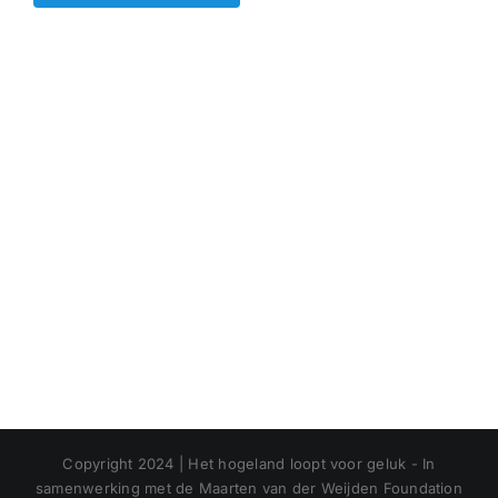
Copyright 2024 | Het hogeland loopt voor geluk - In
samenwerking met de Maarten van der Weijden Foundation