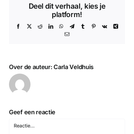
Deel dit verhaal, kies je
platform!
Facebook
X
Reddit
LinkedIn
WhatsApp
Telegram
Tumblr
Pinterest
Vk
Xing
E-
mail
Over de auteur:
Carla Veldhuis
Geef een reactie
Reactie