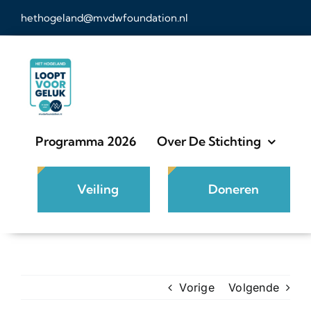
Ga
hethogeland@mvdwfoundation.nl
naar
inhoud
Programma 2026
Over De Stichting
Veiling
Doneren
Vorige
Volgende