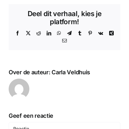
Deel dit verhaal, kies je
platform!
Facebook
X
Reddit
LinkedIn
WhatsApp
Telegram
Tumblr
Pinterest
Vk
Xing
E-
mail
Over de auteur:
Carla Veldhuis
Geef een reactie
Reactie