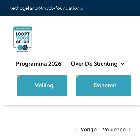
Ga
hethogeland@mvdwfoundation.nl
naar
inhoud
Programma 2026
Over De Stichting
Veiling
Doneren
Vorige
Volgende