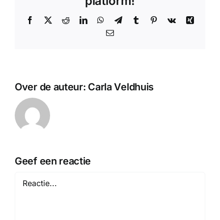
platform!
Facebook
X
Reddit
LinkedIn
WhatsApp
Telegram
Tumblr
Pinterest
Vk
Xing
E-
mail
Over de auteur:
Carla Veldhuis
Geef een reactie
Reactie