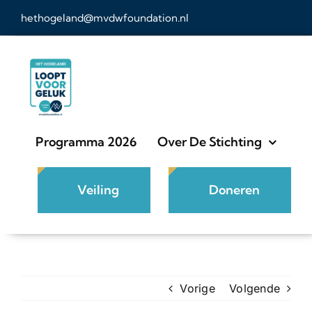
Ga
hethogeland@mvdwfoundation.nl
naar
inhoud
Programma 2026
Over De Stichting
Veiling
Doneren
Vorige
Volgende