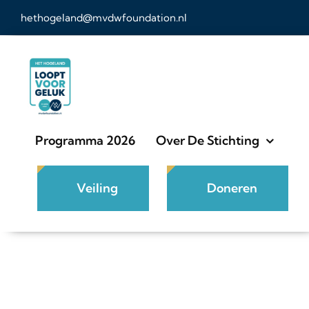
Ga
hethogeland@mvdwfoundation.nl
naar
inhoud
Programma 2026
Over De Stichting
Veiling
Doneren