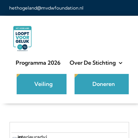
Ga
hethogeland@mvdwfoundation.nl
naar
inhoud
Programma 2026
Over De Stichting
Veiling
Doneren